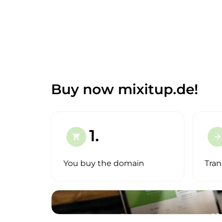
Buy now mixitup.de!
1.
shopping_cart
arrow_forward
You buy the domain
Tran