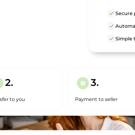
check
Secure 
check
Automat
check
Simple t
2.
3.
paid
sfer to you
Payment to seller