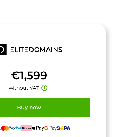
€1,599
info_outline
without VAT.
Buy now